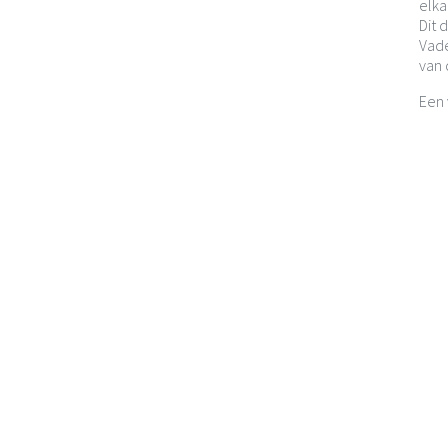
elka
Dit 
Vade
van 
Een 