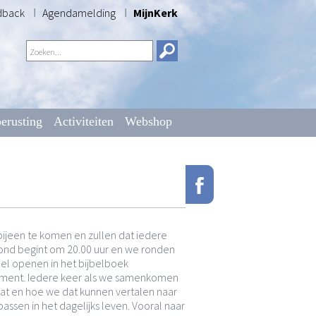
dback
Agendamelding
MijnKerk
erusting
Activiteiten
Webshop
jeen te komen en zullen dat iedere
ond begint om 20.00 uur en we ronden
bel openen in het bijbelboek
tament. Iedere keer als we samenkomen
aat en hoe we dat kunnen vertalen naar
assen in het dagelijks leven. Vooral naar