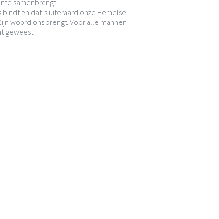
eente samenbrengt.
bindt en dat is uiteraard onze Hemelse
Zijn woord ons brengt. Voor alle mannen
nt geweest.