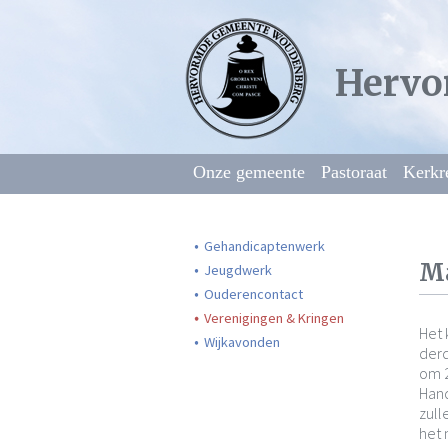
Hervo
Onze gemeente
Pastoraat
Kerkr
Gehandicaptenwerk
Ma
Jeugdwerk
Ouderencontact
Verenigingen & Kringen
Het 
Wijkavonden
derd
om 2
Hand
zull
het 