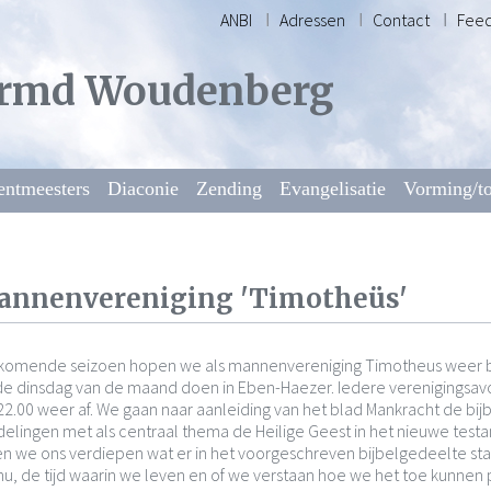
ANBI
Adressen
Contact
Fee
rmd Woudenberg
entmeesters
Diaconie
Zending
Evangelisatie
Vorming/to
nnenvereniging 'Timotheüs'
komende seizoen hopen we als mannenvereniging Timotheus weer bi
e dinsdag van de maand doen in Eben-Haezer. Iedere verenigingsav
2.00 weer af. We gaan naar aanleiding van het blad Mankracht de bij
elingen met als centraal thema de Heilige Geest in het nieuwe tes
en we ons verdiepen wat er in het voorgeschreven bijbelgedeelte st
nu, de tijd waarin we leven en of we verstaan hoe we het toe kunnen p