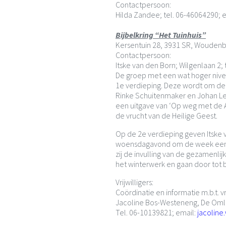
Contactpersoon:
Hilda Zandee; tel. 06-46064290; 
Bijbelkring “Het Tuinhuis”
Kersentuin 28, 3931 SR, Woudenb
Contactpersoon:
Itske van den Born; Wilgenlaan 2;
De groep met een wat hoger niv
1e verdieping. Deze wordt om 
Rinke Schuitenmaker en Johan Le
een uitgave van ‘Op weg met de A
de vrucht van de Heilige Geest.
Op de 2e verdieping geven Itske 
woensdagavond om de week een e
zij de invulling van de gezamenlijk
het winterwerk en gaan door tot 
Vrijwilligers:
Coördinatie en informatie m.b.t. vri
Jacoline Bos-Westeneng, De Om
Tel. 06-10139821; email:
jacoline