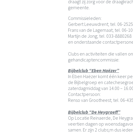
draagt zij zorg voor de draagkrac
gemeente.
Commissieleden:
Gerbert Leeuwdrent; tel. 06-252
Frans van de Lagemaat; tel. 06-1
Martijn de Jong; tel. 033-8880268
en onderstaande contactpersone
Clubs en activiteiten die vallen 
gehandicaptencommissie:
Bijbelclub “Eben Haëzer”
In Eben Haëzer komt één keer pe
de Bijbelgroep en catechesegro
zaterdagmiddag van 14.00 – 16.00
Contactpersoon:
Renso van Grootheest; tel. 06-4
Bijbelclub “De Heygraeff”
Op Locatie Reinaerde, De Heygr
veertien dagen op woensdagavond
samen. Er zijn 2 clubs;m dus iede