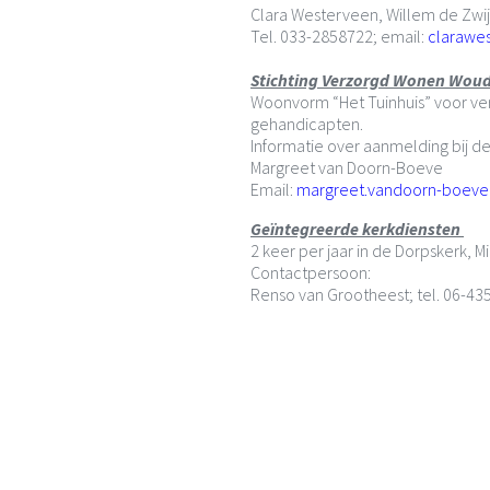
Clara Westerveen, Willem de Zwi
Tel. 033-2858722; email:
clarawe
Stichting Verzorgd Wonen Wo
Woonvorm “Het Tuinhuis” voor ver
gehandicapten.
Informatie over aanmelding bij d
Margreet van Doorn-Boeve
Email:
margreet.vandoorn-boeve@
Geïntegreerde kerkdiensten
2 keer per jaar in de Dorpskerk,
Contactpersoon:
Renso van Grootheest; tel. 06-4