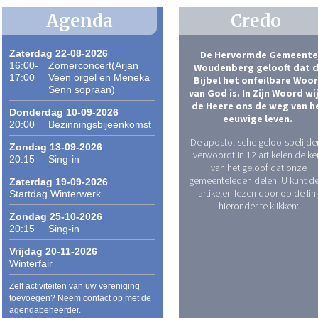
Agenda
Credo
Zaterdag 22-08-2026
De Hervormde Gemeente
16:00-
Zomerconcert(Arjan
Woudenberg gelooft dat 
17:00
Veen orgel en Meneka
Bijbel het onfeilbare Woo
Senn sopraan)
van God is. In Zijn Woord wi
de Heere ons de weg van h
Donderdag 10-09-2026
eeuwige leven.
20:00
Bezinningsbijeenkomst
De apostolische geloofsbelijde
Zondag 13-09-2026
verwoordt in 12 artikelen de ke
20:15
Sing-in
van het geloof dat onze
gemeenteleden delen. U kunt d
Zaterdag 19-09-2026
artikelen lezen door op de lin
Startdag Winterwerk
hieronder te klikken:
Zondag 25-10-2026
20:15
Sing-in
Vrijdag 20-11-2026
Winterfair
Zelf activiteiten van uw vereniging
toevoegen? Neem contact op met de
agendabeheerder.