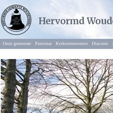
Hervormd Woud
Onze gemeente
Pastoraat
Kerkrentmeesters
Diaconie