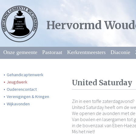
Hervormd Woud
Onze gemeente
Pastoraat
Kerkrentmeesters
Diaconie
Gehandicaptenwerk
United Saturday
Jeugdwerk
Ouderencontact
Verenigingen & Kringen
Zin in een toffe zaterdagavond?
Wijkavonden
United Saturday heeft om de wee
We openen de avonden met de Bi
Van bowlen en lasergamen tot g
in de bovenzaal van Eben-Haëze
Mis het niet!