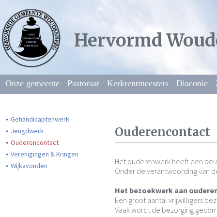
Hervormd Woud
Onze gemeente
Pastoraat
Kerkrentmeesters
Diaconie
Gehandicaptenwerk
Ouderencontact
Jeugdwerk
Ouderencontact
Verenigingen & Kringen
Het ouderenwerk heeft een bela
Wijkavonden
Onder de verantwoording van de
Het bezoekwerk aan oudere
Een groot aantal vrijwilligers be
Vaak wordt de bezorging gecombi