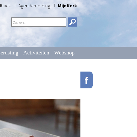
dback
Agendamelding
MijnKerk
erusting
Activiteiten
Webshop