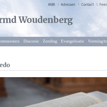
ANBI
Adressen
Contact
Fee
rmd Woudenberg
entmeesters
Diaconie
Zending
Evangelisatie
Vorming/to
edo