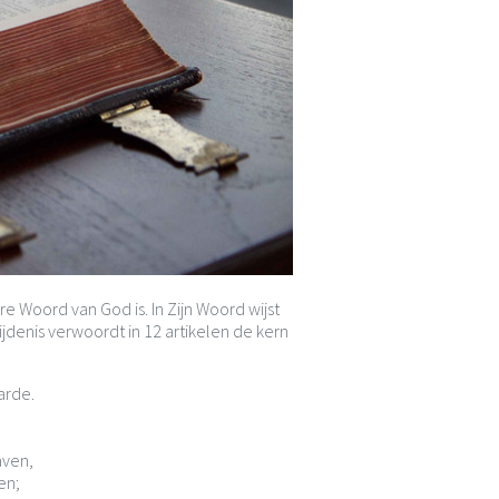
Woord van God is. In Zijn Woord wijst
denis verwoordt in 12 artikelen de kern
arde.
aven,
en;