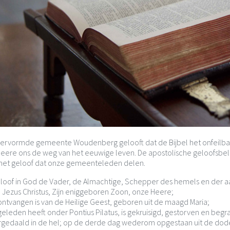
ervormde gemeente Woudenberg gelooft dat de Bijbel het onfeilbare 
eere ons de weg van het eeuwige leven. De apostolische geloofsbelij
het geloof dat onze gemeenteleden delen.
eloof in God de Vader, de Almachtige, Schepper des hemels en der a
n Jezus Christus, Zijn eniggeboren Zoon, onze Heere;
ontvangen is van de Heilige Geest, geboren uit de maagd Maria;
geleden heeft onder Pontius Pilatus, is gekruisigd, gestorven en begr
gedaald in de hel; op de derde dag wederom opgestaan uit de dod