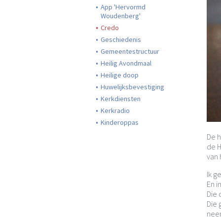
App 'Hervormd
Woudenberg'
Credo
Geschiedenis
Gemeentestructuur
Heilig Avondmaal
Heilige doop
Huwelijksbevestiging
Kerkdiensten
Kerkradio
Kinderoppas
De h
de H
van 
Ik g
En i
Die 
Die 
neer