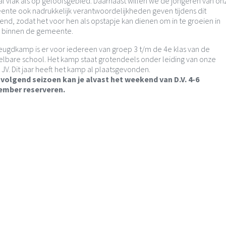
al vlak als op geloofsgebied. Daarnaast willen we de jongeren van on
nte ook nadrukkelijk verantwoordelijkheden geven tijdens dit
nd, zodat het voor hen als opstapje kan dienen om in te groeien in
 binnen de gemeente.
eugdkamp is er voor iedereen van groep 3 t/m de 4e klas van de
lbare school. Het kamp staat grotendeels onder leiding van onze
 JV. Dit jaar heeft het kamp al plaatsgevonden.
volgend seizoen kan je alvast het weekend van D.V. 4-6
ember reserveren.