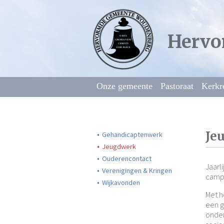
Hervo
Onze gemeente
Pastoraat
Kerkr
Je
Gehandicaptenwerk
Jeugdwerk
Ouderencontact
Jaarl
Verenigingen & Kringen
campi
Wijkavonden
Met h
een g
onder