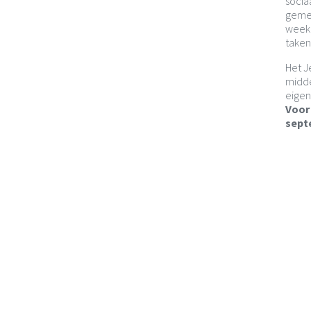
socia
gemee
weeke
taken
Het J
midde
eigen
Voor 
sept