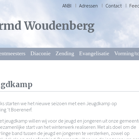
ANBI
Adressen
Contact
Fee
rmd Woudenberg
entmeesters
Diaconie
Zending
Evangelisatie
Vorming/to
ugdkamp
ijks starten we het nieuwe seizoen met een Jeugdkamp op
ng ’t Boerenerf.
et jeugdkamp willen wij voor de jeugd en jongeren uit onze gemeen
ezamenlijke start van het winterwerk realiseren. Met als doel om de
linge band tussen de jeugd en jongeren te versterken, zowel op