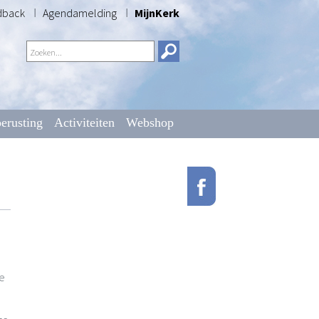
dback
Agendamelding
MijnKerk
erusting
Activiteiten
Webshop
te