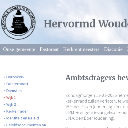
Hervormd Woud
Onze gemeente
Pastoraat
Kerkrentmeesters
Diaconie
Ambtsdragers be
Dorpskerk
Oosterpoort
Diensten
Zondagmorgen 11-01-2026 nemen 
Wijk 1
kerkenraad zullen verlaten, te w
Wijk 2
W.H. van Essen (ouderling-kerkre
Kerkenraden
J.P.M. Breugem (evangelisatie-oud
J.N.A. den Boer (ouderling).
Identiteit en Beleid
Beleidsdocumenten AK