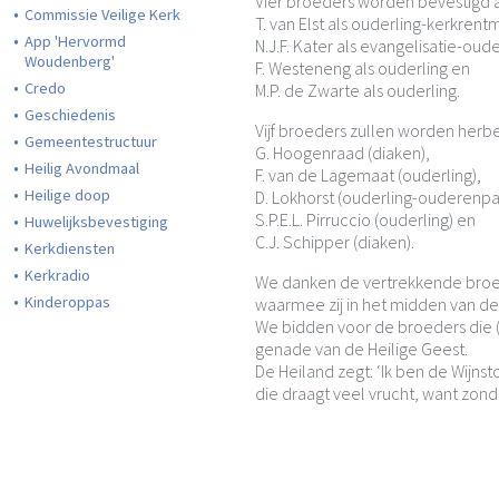
Vier broeders worden bevestigd 
Commissie Veilige Kerk
T. van Elst als ouderling-kerkrent
App 'Hervormd
N.J.F. Kater als evangelisatie-oude
Woudenberg'
F. Westeneng als ouderling en
Credo
M.P. de Zwarte als ouderling.
Geschiedenis
Vijf broeders zullen worden herbe
Gemeentestructuur
G. Hoogenraad (diaken),
Heilig Avondmaal
F. van de Lagemaat (ouderling),
Heilige doop
D. Lokhorst (ouderling-ouderenpa
S.P.E.L. Pirruccio (ouderling) en
Huwelijksbevestiging
C.J. Schipper (diaken).
Kerkdiensten
Kerkradio
We danken de vertrekkende broed
Kinderoppas
waarmee zij in het midden van 
We bidden voor de broeders die 
genade van de Heilige Geest.
De Heiland zegt: ‘Ik ben de Wijnstok
die draagt veel vrucht, want zonde